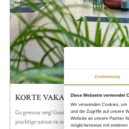
Zustimmung
KORTE VAKANTIE IN NEDERLAN
Diese Webseite verwendet 
Wir verwenden Cookies, um I
und die Zugriffe auf unsere 
Ga gewoon weg! Geniet drie dagen lang in het prac
Website an unsere Partner fü
prachtige natuur en neem even afstand van het leve
möglicherweise mit weiteren