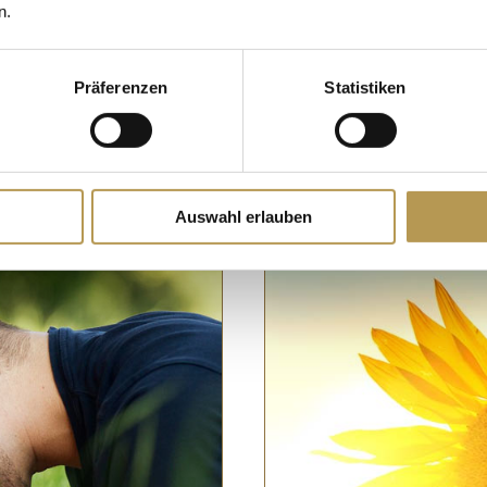
n.
doen…
DETAILS
Präferenzen
Statistiken
Auswahl erlauben