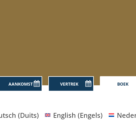
utsch
(
Duits
)
English
(
Engels
)
Neder