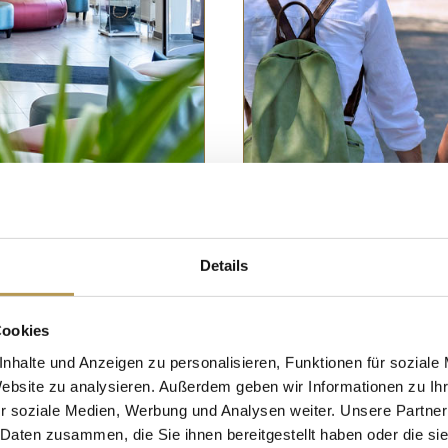
Details
D | 2 nachten
EXCURSIE VOOR 
Cookies
nhalte und Anzeigen zu personalisieren, Funktionen für soziale
nachten
Website zu analysieren. Außerdem geben wir Informationen zu I
htige Sauerland van de
r soziale Medien, Werbung und Analysen weiter. Unsere Partner
n van alledag.
Samen ontspannen, verw
 Daten zusammen, die Sie ihnen bereitgestellt haben oder die s