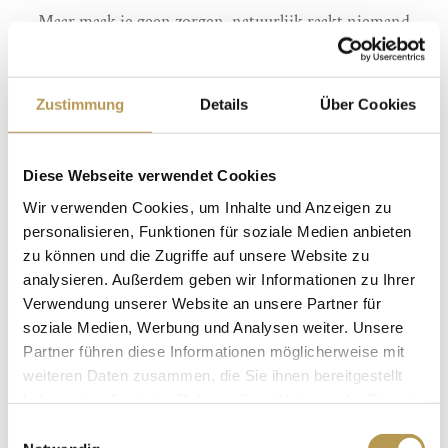
Maar maak je geen zorgen, natuurlijk raakt niemand
gewond op een bruiloft. Of misschien wel!
Zustimmung
Details
Über Cookies
Afspraak:
02.03.2024
Diese Webseite verwendet Cookies
Wir verwenden Cookies, um Inhalte und Anzeigen zu
BOEK DIRECT ONLINE:
personalisieren, Funktionen für soziale Medien anbieten
zu können und die Zugriffe auf unsere Website zu
Crime diner met 2 overnachtingen, wellness &
analysieren. Außerdem geben wir Informationen zu Ihrer
Verwendung unserer Website an unsere Partner für
meer
soziale Medien, Werbung und Analysen weiter. Unsere
Partner führen diese Informationen möglicherweise mit
RESERVEER NU
weiteren Daten zusammen, die Sie ihnen bereitgestellt
haben oder die sie im Rahmen Ihrer Nutzung der Dienste
gesammelt haben.
Einwilligungsauswahl