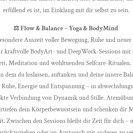
erfüllend es ist, im Einklang mit dir selbst zu sein.
⚖️ Flow & Balance – Yoga & BodyMind
besondere Auszeit voller Bewegung, Ruhe und neuer
ir kraftvolle BodyArt- und DeepWork-Sessions mit
it, Meditation und wohltuenden Selfcare-Ritualen
n dem du loslassen, auftanken und deine innere Ba
d Ruhe, Energie und Entspannung – in abwechslungs
rfekte Verbindung von Dynamik und Stille. Atemübu
rtiefen dein Körperbewusstsein und schenken dir 
t. Zwischen den Sessions bleibt dir Zeit für dich –
urückzuziehen oder im Austausch mit anderen zu sein