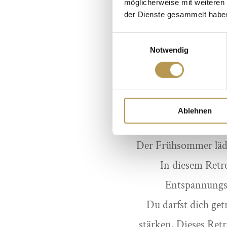
möglicherweise mit weiteren
diese Energie nimm
der Dienste gesammelt habe
reinigenden Atemübu
Einwilligungsauswahl
Notwendig
Begleitet von Achts
Du gehst gestärk
Ablehnen
Der Frühsommer lädt
In diesem Retr
Entspannungsr
Du darfst dich ge
stärken. Dieses Retr