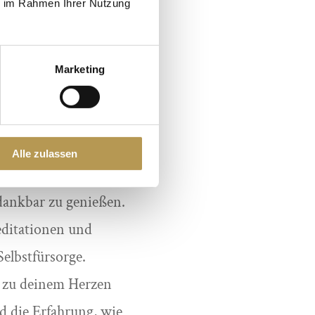
ie im Rahmen Ihrer Nutzung
chen Yogasequenzen,
it und Lebensfreude.
Marketing
ge kannst du Ballast
in deinen Alltag.
Alle zulassen
dankbar zu genießen.
editationen und
elbstfürsorge.
g zu deinem Herzen
nd die Erfahrung, wie