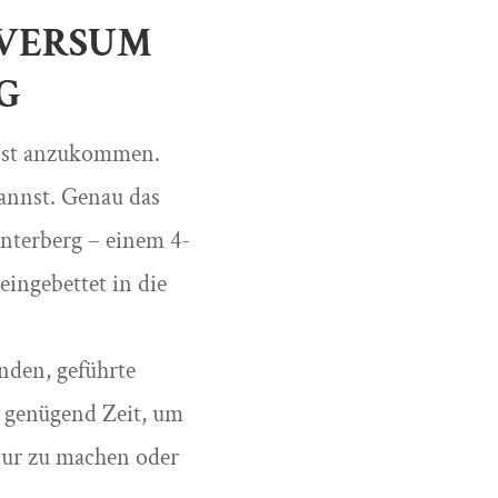
 OVERSUM
G
lbst anzukommen.
kannst. Genau das
nterberg – einem 4-
ingebettet in die
nden, geführte
 genügend Zeit, um
atur zu machen oder