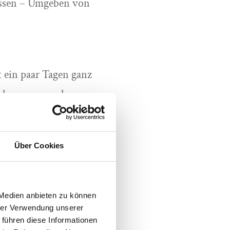
üssen – Umgeben von
it ein paar Tagen ganz
ch vorne zu schauen.
nen und Übungen zur
g für deine Ziele.
Über Cookies
rgie, Leichtigkeit und
 Medien anbieten zu können
hrer Verwendung unserer
 führen diese Informationen
uerung – und genau