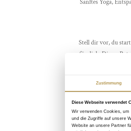
Sanftes Yoga, Ents
Stell dir vor, du sta
für dich. Dieses Re
Mit sanften und zu
Selbstreflexion f
Zustimmung
So kannst du Altes li
Diese Webseite verwendet 
Wir verwenden Cookies, um I
und die Zugriffe auf unsere 
Website an unsere Partner fü
Der Frühling ist 