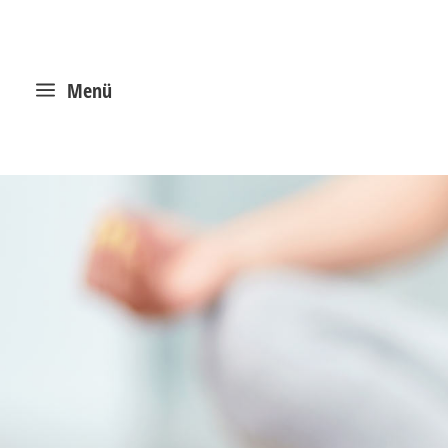
a
Menü