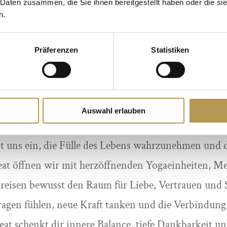
 Daten zusammen, die Sie ihnen bereitgestellt haben oder die s
st du in diesem Retreat für dich auf. Mit dynamis
n.
ngen und tiefer Entspannung spürst du Leichtigke
Präferenzen
Statistiken
amkeitspraxis und kleinen Impulsen zur Selbstfürsor
loslassen und dich für Neues öffnen.
t, voller Vitalität und mit frischem Schwung zurück 
Auswahl erlauben
💚 Herzöffnung & innere Fülle
 uns ein, die Fülle des Lebens wahrzunehmen und 
eat öffnen wir mit herzöffnenden Yogaeinheiten, M
eisen bewusst den Raum für Liebe, Vertrauen und S
tragen fühlen, neue Kraft tanken und die Verbindun
eat schenkt dir innere Balance, tiefe Dankbarkeit u