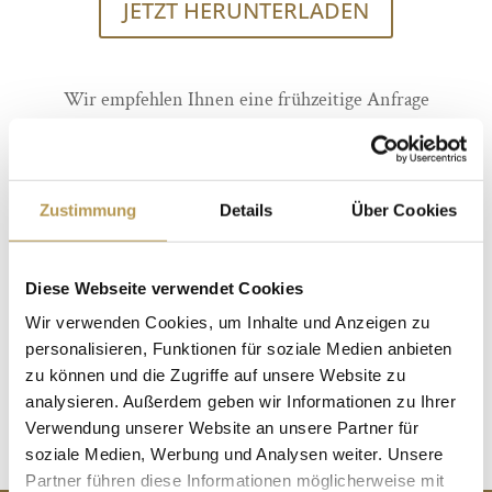
JETZT HERUNTERLADEN
Wir empfehlen Ihnen eine frühzeitige Anfrage
gewünschter Behandlungen – am besten von zu Hause
aus. Gerne senden Sie Ihre Anfrage mit Buchungsname,
Reisetermin, Wunschbehandlung und Wunschtermin
Zustimmung
Details
Über Cookies
an
wellness@oversum-vitalresort.de
. Vielen Dank
Diese Webseite verwendet Cookies
!PS: Bitte geben Sie uns auch bereits bei Buchung
Wir verwenden Cookies, um Inhalte und Anzeigen zu
Hinweise über Ihren Gesundheitszustand: hierzu zählen
personalisieren, Funktionen für soziale Medien anbieten
Allergien, Schwangerschaft, hoher Blutdruck oder
zu können und die Zugriffe auf unsere Website zu
ähnliches.
analysieren. Außerdem geben wir Informationen zu Ihrer
Verwendung unserer Website an unsere Partner für
soziale Medien, Werbung und Analysen weiter. Unsere
Partner führen diese Informationen möglicherweise mit