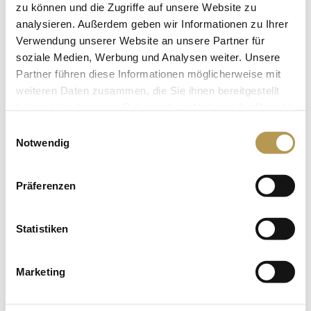
zu können und die Zugriffe auf unsere Website zu
Silence also has its charm, hike through the magical
analysieren. Außerdem geben wir Informationen zu Ihrer
nature of the Sauerland and recharge your batteries.
Verwendung unserer Website an unsere Partner für
soziale Medien, Werbung und Analysen weiter. Unsere
For a varied and unforgettable program or team event,
Partner führen diese Informationen möglicherweise mit
weiteren Daten zusammen, die Sie ihnen bereitgestellt
we have strong local partners. Just contact us.
haben oder die sie im Rahmen Ihrer Nutzung der Dienste
gesammelt haben.
Einwilligungsauswahl
Notwendig
Präferenzen
www.eventis-sauerland.de
www.active-in-winterberg.de
Statistiken
www.aktiv-im-sauerland.de
www.erlebnisbergkappe.de
Marketing
www.mybiathlon.de
www.olympic-bob-race.de