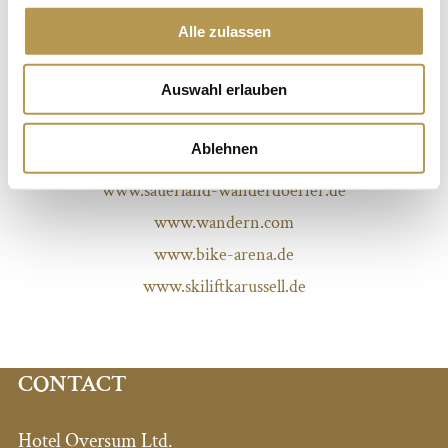
www.golfclub-winterberg.de
Alle zulassen
www.skiservicewinterberg.de
Auswahl erlauben
www.pro-biker.de
www.wiesenwirt.de/schneewittchenhaus
Ablehnen
www.kartfun-astenberg.de
www.sauerland-wanderdoerfer.de
www.wandern.com
www.bike-arena.de
www.skiliftkarussell.de
CONTACT
Hotel Oversum Ltd.