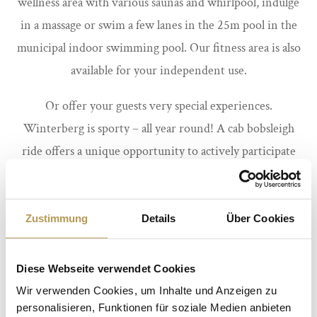
wellness area with various saunas and whirlpool, indulge
in a massage or swim a few lanes in the 25m pool in the
municipal indoor swimming pool. Our fitness area is also
available for your independent use.
Or offer your guests very special experiences.
Winterberg is sporty – all year round! A cab bobsleigh
ride offers a unique opportunity to actively participate
in what Winterberg is internationally known for.
The ski lift carousel Winterberg, the largest ski resort
Zustimmung
Details
Über Cookies
north of the Alps is a winter sports paradise for skiers,
tobogganers and snowboarders.
Diese Webseite verwendet Cookies
In the bike park, summer tubing and a cable car flight
Wir verwenden Cookies, um Inhalte und Anzeigen zu
personalisieren, Funktionen für soziale Medien anbieten
into the valley you will experience unique moments.