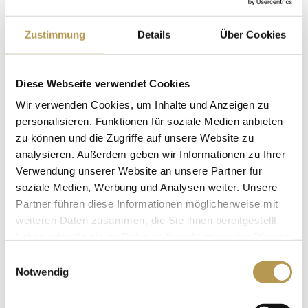
Zustimmung
Details
Über Cookies
Diese Webseite verwendet Cookies
CHRISTMAS | from 3 nights
Wir verwenden Cookies, um Inhalte und Anzeigen zu
personalisieren, Funktionen für soziale Medien anbieten
Wintertime in Winterberg, the “St. Moritz of the
zu können und die Zugriffe auf unsere Website zu
North”. Your ski break in the most snow-sure ski area
analysieren. Außerdem geben wir Informationen zu Ihrer
of North Rhine-Westphalia.
Verwendung unserer Website an unsere Partner für
soziale Medien, Werbung und Analysen weiter. Unsere
DETAILS
BOOK 3 NIGHTS
Partner führen diese Informationen möglicherweise mit
weiteren Daten zusammen, die Sie ihnen bereitgestellt
haben oder die sie im Rahmen Ihrer Nutzung der Dienste
gesammelt haben.
Einwilligungsauswahl
Notwendig