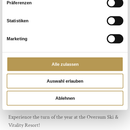
Präferenzen
Statistiken
Marketing
Alle zulassen
Auswahl erlauben
Ablehnen
SILVESTER | from 3 nights
Experience the turn of the year at the Oversum Ski &
Vitality Resort!