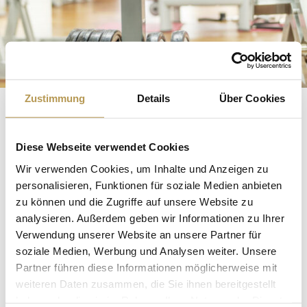
Zustimmung
Details
Über Cookies
ACTIVE FITNESS IN
Diese Webseite verwendet Cookies
YOUR SAUERLAND
Wir verwenden Cookies, um Inhalte und Anzeigen zu
personalisieren, Funktionen für soziale Medien anbieten
VACATION
zu können und die Zugriffe auf unsere Website zu
analysieren. Außerdem geben wir Informationen zu Ihrer
Our fitness room with modern individual machines in
Verwendung unserer Website an unsere Partner für
soziale Medien, Werbung und Analysen weiter. Unsere
the cardio, fitness and functional area is available to you
Partner führen diese Informationen möglicherweise mit
daily for independent use free of charge.
weiteren Daten zusammen, die Sie ihnen bereitgestellt
haben oder die sie im Rahmen Ihrer Nutzung der Dienste