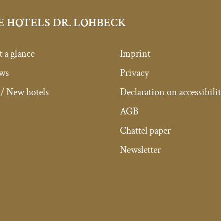
E HOTELS DR. LOHBECK
t a glance
Imprint
ews
Privacy
/ New hotels
Declaration on accessibili
AGB
Chattel paper
Newsletter