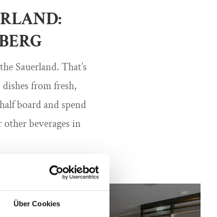
ERLAND:
RBERG
 the Sauerland. That’s
 dishes from fresh,
 half board and spend
r other beverages in
Über Cookies