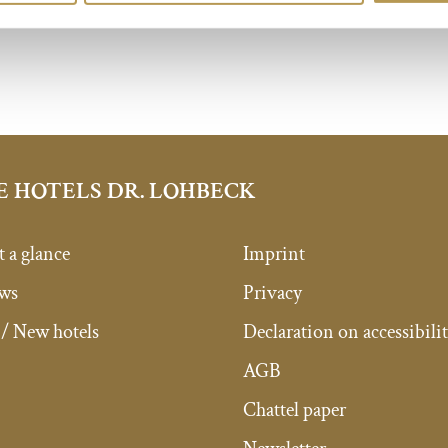
E HOTELS DR. LOHBECK
t a glance
Imprint
ews
Privacy
/ New hotels
Declaration on accessibili
AGB
Chattel paper