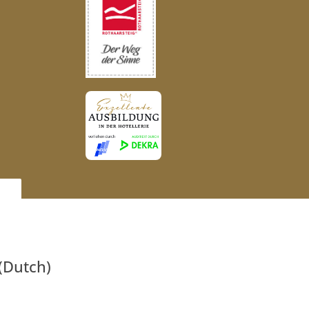
(
Dutch
)