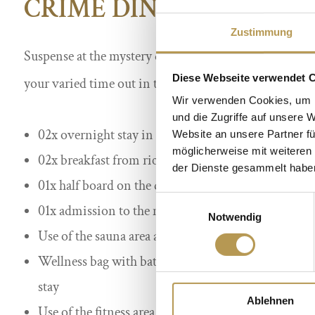
CRIME DINNER AT TH
Zustimmung
Suspense at the mystery dinner, relaxation in the large
Diese Webseite verwendet 
your varied time out in the Sauerland…
Wir verwenden Cookies, um I
und die Zugriffe auf unsere 
02x overnight stay in the booked room category
Website an unsere Partner fü
möglicherweise mit weiteren
02x breakfast from rich buffet
der Dienste gesammelt habe
01x half board on the day of arrival
Einwilligungsauswahl
01x admission to the mystery dinner with 4-cours
Notwendig
Use of the sauna area and swimming pool
Wellness bag with bathrobe, slippers & sauna towel
stay
Ablehnen
Use of the fitness area