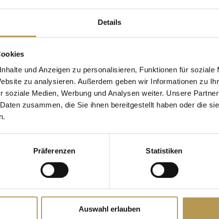
E OVERSUM
Details
 wellness area: This is
Overnight stays:
2 nigh
Cookies
Travel period: all year 
nhalte und Anzeigen zu personalisieren, Funktionen für soziale
Website zu analysieren. Außerdem geben wir Informationen zu I
r soziale Medien, Werbung und Analysen weiter. Unsere Partner
BOOK NOW
 Daten zusammen, die Sie ihnen bereitgestellt haben oder die s
n.
e menu
Präferenzen
Statistiken
 for the duration of your
Auswahl erlauben