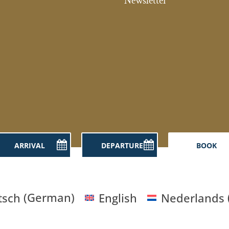
Newsletter
tsch
(
German
)
English
Nederlands